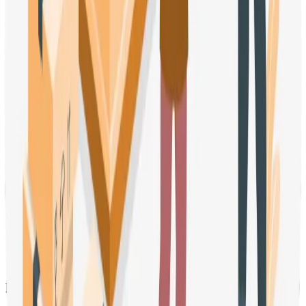
erreurs, découvrez les
propositions de coaching de Barnabé
Immobilier
.
Découvrir le coaching →
Voir tous les articles
Diffusez votre annonce immobilière sur +50 plateformes. Simple,
rapide, sans commission.
contact@barnabeimmo.fr
Nos Offres
Pack visibilité
Pack visibilité et coaching
Reportages photo & visites 3D
Ressources