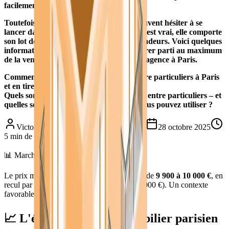
facilement tirer votre épingle du jeu.
Toutefois, de nombreux propriétaires peuvent hésiter à se
lancer dans la vente entre particuliers. C’est vrai, elle comporte
son lot de défis et d’exigences pour les vendeurs. Voici quelques
informations et conseils pratiques pour tirer parti au maximum
de la vente entre particuliers sans frais d’agence à Paris.
Comment vendre un bien immobilier entre particuliers à Paris
et en tirer le meilleur prix ?
Quels sont les défis à relever pour vendre entre particuliers – et
quelles sont les solutions pratiques que vous pouvez utiliser ?
Victor, coach en transaction immobilière
28 octobre 2025
5
min de lecture
📊 Marché parisien 2025
Le prix moyen au m² à Paris s'établit autour de
9 900 à 10 000 €
, en
recul par rapport aux sommets de 2020 (11 000 €). Un contexte
favorable pour la
vente entre particuliers
.
📈 L'état du marché immobilier parisien