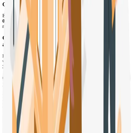
Quel est le prix moyen au m² à Paris en 2025 ?
En 2025, le prix moyen au m² à Paris s'établit autour de
9 900 à 10
000 €
, selon les arrondissements et l'état du bien. C'est en recul par
rapport aux 11 000 € atteints en 2020.
Combien peut-on économiser en vendant sans
agence à Paris ?
Les frais d'agence représentent généralement
5 à 6%
du prix de
vente. Pour un appartement à 500 000 €, cela représente
25 000 à
30 000 €
d'économie.
Combien de temps faut-il pour vendre à Paris en
2025 ?
Les délais de vente se sont allongés. Il faut désormais compter
plusieurs semaines à quelques mois
pour trouver un acquéreur,
contre quelques jours avant 2020.
🏠 Besoin d'un accompagnement ?
Si vous souhaitez être accompagné dans votre démarche et éviter les