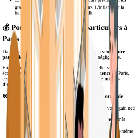
grandes superficies et espaces extérieurs. L'inflation et la
hausse des taux limitent l'accès au crédit
💰 Pourquoi vendre entre particuliers à
Paris en 2025 ?
Dans ce contexte d'
affaiblissement du marché
, la
vente entre
particuliers
offre un avantage concurrentiel non négligeable.
En vendant sans passer par une agence traditionnelle, vous
économisez généralement les
5 à 6% de frais d'agence
. À Paris,
ces frais représentent souvent
plusieurs dizaines de milliers
d'euros
.
🎯 Ce que vous pouvez faire avec cette économie
💶
Baisser votre prix de vente
(sans diminuer votre gain net)
pour attirer plus rapidement des acheteurs
🤝
Conserver une
marge de négociation
pour faciliter la
transaction
💰
Réaliser un
gain supplémentaire
en profitant vous-même