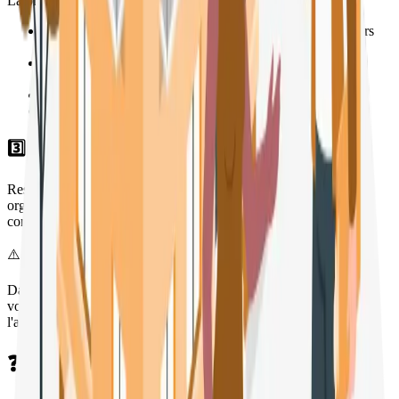
La présentation de votre bien est cruciale :
🧹
Assurez-vous qu'il soit toujours
propre et ordonné
lors
des visites
🔧
Réalisez quelques
réparations ou travaux
légers si
nécessaire
📸
Investissez dans des
photos de qualité professionnelle
📝
Rédigez une
annonce claire et complète
3️⃣ Être réactif et accepter la négociation
Restez
disponible et réactif
pour répondre aux questions et
organiser des visites. Votre transparence instaurera un climat de
confiance.
⚠️ Préparez-vous à négocier
Dans un contexte où le marché a légèrement baissé, les acheteurs
vont probablement tenter de faire baisser le prix. Déterminez à
l'avance le
prix plancher
que vous êtes prêt à accepter.
❓ Questions fréquentes