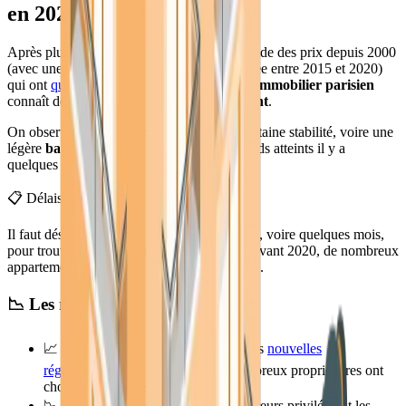
en 2025
Après plus de deux décennies de hausse solide des prix depuis 2000
(avec une évolution particulièrement marquée entre 2015 et 2020)
qui ont
quadruplé en 25 ans
, le marché de l'
immobilier parisien
connaît depuis quelques années un
tassement
.
On observe
moins de transactions
, une certaine stabilité, voire une
légère
baisse des prix
par rapport aux records atteints il y a
quelques années.
📋 Délais de vente allongés
Il faut désormais souvent plusieurs semaines, voire quelques mois,
pour trouver un acquéreur à Paris, alors qu'avant 2020, de nombreux
appartements se vendaient en quelques jours.
📉 Les raisons du tassement
📈
Augmentation de l'offre
: avec les
nouvelles
réglementations sur les DPE
, de nombreux propriétaires ont
choisi de mettre leur bien en vente
📉
Baisse de la demande
: les acquéreurs privilégient les