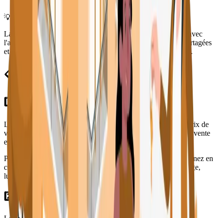
de la différence
💡 Relation directe
La vente entre particuliers permet une
relation plus directe
avec
l'acheteur. Vous contrôlez la présentation, les informations partagées
et la négociation. Cette proximité crée un climat de confiance.
📋 Les conseils de bonne pratique
1️⃣ Estimer votre prix de vente
La première étape est de réaliser une
estimation précise
du prix de
vente. Un prix réaliste, en phase avec le marché, accélérera la vente
et facilitera les négociations.
Pour cela, analysez les
prix moyens
dans votre quartier et prenez en
compte les caractéristiques spécifiques de votre logement (étage,
luminosité, état général, ascenseur, extérieur...).
2️⃣ Présenter votre bien