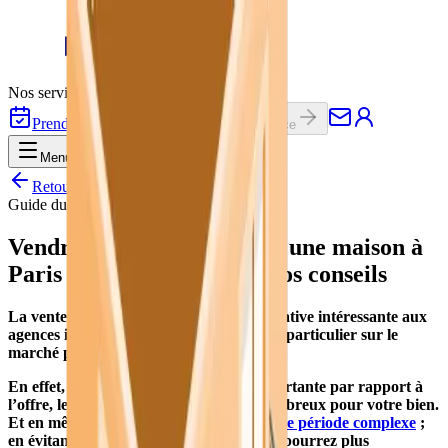
Nos services
Témoignages
Presse
Prendre rendez-vous
Déposer une annonce
Menu
Retour au guide
Guide du Vendeur
Vendre un appartement ou une maison à
Paris entre particuliers : nos conseils
La vente entre particuliers est une alternative intéressante aux
agences immobilières traditionnelles – en particulier sur le
marché parisien.
En effet, la demande est encore très importante par rapport à
l’offre, les acquéreurs sérieux seront nombreux pour votre bien.
Et en même temps,
le marché traverse une période complexe
;
en évitant les lourds frais d’agence, vous pourrez plus